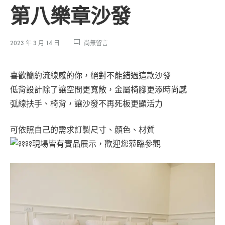
第八樂章沙發
在
2023 年 3 月 14 日
尚無留言
〈第
八
喜歡簡約流線感的你，絕對不能錯過這款沙發
樂
章
低背設計除了讓空間更寬敞，金屬椅腳更添時尚感
沙
弧線扶手、椅背，讓沙發不再死板更顯活力
發〉
中
可依照自己的需求訂製尺寸、顏色、材質
現場皆有實品展示，歡迎您蒞臨參觀