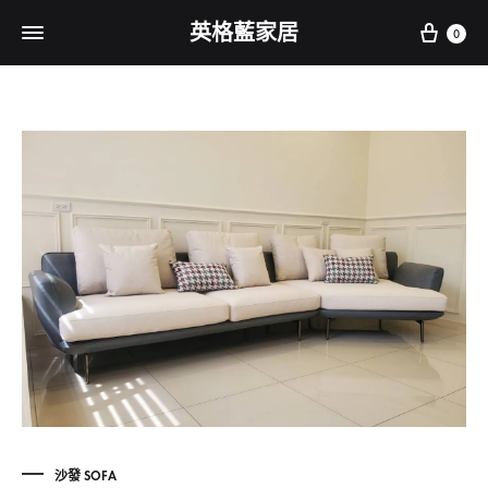
Cart
英格藍家居
0
沙發 SOFA