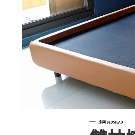
展
場-
彰
化
台
中
床架 BEDSTEAD