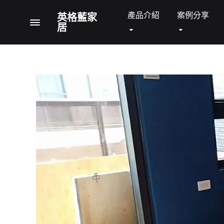
產品介紹
案例分享
英格藍家
Menu
居
英
全
格
台
藍
首
沙發 SOFA
床架 BE
家
間
居
家
具
與
影
音
結
合
的
大
型