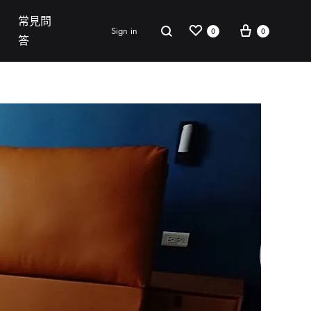
常見問
Wishlist
Cart
Search
Sign in
0
0
答
單椅 CHAIR
門市資訊
連絡我們
常見問答
沙發
床架
床墊