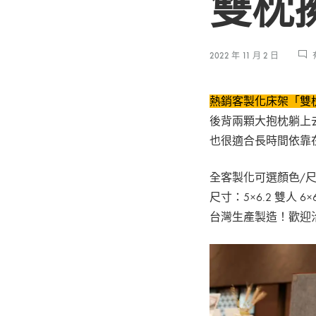
雙枕
2022 年 11 月 2 日
熱銷客製化床架「雙
後背兩顆大抱枕躺上
也很適合長時間依靠
全客製化可選顏色/尺
尺寸：5×6.2 雙人 6
台灣生產製造！歡迎