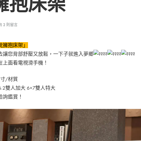
擁抱床架
在
有 2 則留言
〈雙
枕
枕擁抱床架」
擁
抱
去讓您背部舒壓又放鬆，一下子就進入夢鄉
床
在上面看電視滑手機！
架〉
中
寸/材質
×6.2雙人加大 6×7雙人特大
洽詢鑑賞！