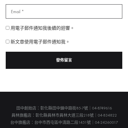
用電子郵件通知我後續的迴響。
新文章使用電子郵件通知我。
田中創始店：彰化縣田中鎮中路街85-7號｜04-8749616
員林旗艦店：彰化縣員林市員林大道三段218號｜04-834822
台中旗艦店：台中市西屯區中清路二段1451號｜04-24260017