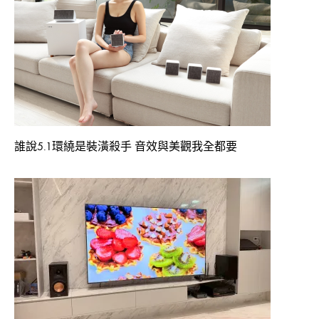
誰說5.1環繞是裝潢殺手 音效與美觀我全都要