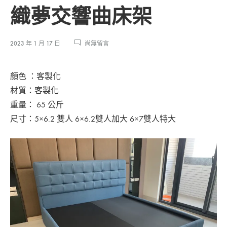
織夢交響曲床架
在
2023 年 1 月 17 日
尚無留言
〈織
夢
顏色 ：客製化
交
響
材質：客製化
曲
重量： 65 公斤
床
尺寸：5×6.2 雙人 6×6.2雙人加大 6×7雙人特大
架〉
中