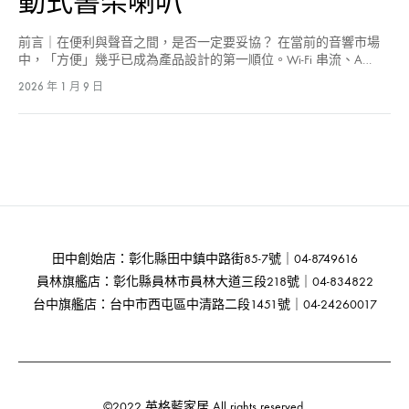
動式書架喇叭
前言｜在便利與聲音之間，是否一定要妥協？ 在當前的音響市場
中，「方便」幾乎已成為產品設計的第一順位。Wi-Fi 串流、A…
2026 年 1 月 9 日
田中創始店：彰化縣田中鎮中路街85-7號｜04-8749616
員林旗艦店：彰化縣員林市員林大道三段218號｜04-834822
台中旗艦店：台中市西屯區中清路二段1451號｜04-24260017
©2022 英格藍家居 All rights reserved