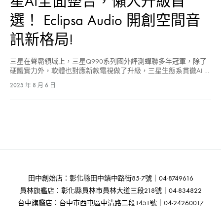
星AI全面整合，懶人升級首
選！ Eclipsa Audio 開創空間音
訊新格局!
三星在聲霸領域上，三星Q990系列國外評測蟬聯多年冠軍，除了
硬體實力外，軟體也對應新款電視做了升級，三星生態系貫徹AI …
2025 年 8 月 6 日
田中創始店：彰化縣田中鎮中路街85-7號｜04-8749616
員林旗艦店：彰化縣員林市員林大道三段218號｜04-834822
台中旗艦店：台中市西屯區中清路二段1451號｜04-24260017