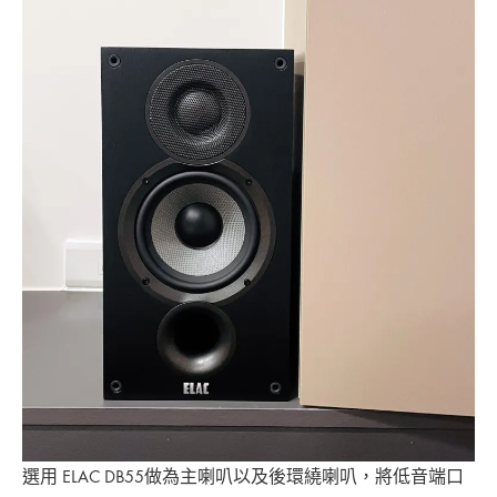
選用 ELAC DB55做為主喇叭以及後環繞喇叭，將低音端口