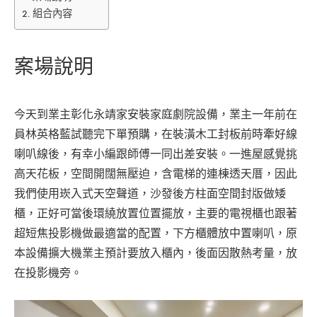
視
組合內容
全
景
聲
案場說明
家
庭
劇
今天到業主彰化永靖家安裝家庭劇院設備，業主一年前在
院
組〉
員林英格藍試聽完下單預購，在裝潢木工封板前時牽好線
中
喇叭線後，有幸小編跟師傅一同出差安裝。一進屋感覺挑
高天花板，空間開闊無壓迫，含電梯的連棟透天厝，因此
我們使用崁入式天空聲道，沙發後方柱面空間封版做矮
櫃，正好可當後環繞放置位置擺放，主要的電視櫃也跟著
超短焦投影機做最適當的配置，下方櫃體放中置喇叭，原
本設備擴大機業主預計要放入櫃內，後面因散熱考量，放
在投影機旁。