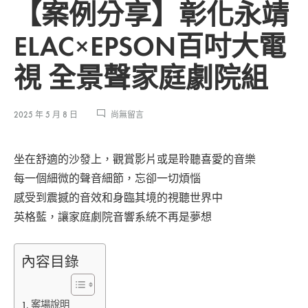
【案例分享】彰化永靖
ELAC×EPSON百吋大電
視 全景聲家庭劇院組
在
2025 年 5 月 8 日
尚無留言
〈【案
例
坐在舒適的沙發上，觀賞影片或是聆聽喜愛的音樂
分
享】
每一個細微的聲音細節，忘卻一切煩惱
彰
感受到震撼的音效和身臨其境的視聽世界中
化
英格藍，讓家庭劇院音響系統不再是夢想
永
靖
ELAC×EPSON
百
內容目錄
吋
大
電
案場說明