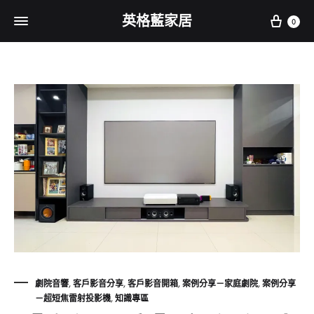
Cart
英格藍家居
0
劇院音響
,
客戶影音分享
,
客戶影音開箱
,
案例分享－家庭劇院
,
案例分享
－超短焦雷射投影機
,
知識專區