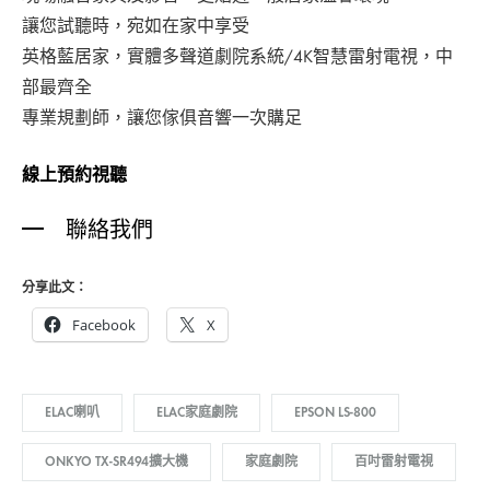
讓您試聽時，宛如在家中享受
英格藍居家，實體多聲道劇院系統/4K智慧雷射電視，中
部最齊全
專業規劃師，讓您傢俱音響一次購足
線上預約視聽
聯絡我們
分享此文：
Facebook
X
ELAC喇叭
ELAC家庭劇院
EPSON LS-800
ONKYO TX-SR494擴大機
家庭劇院
百吋雷射電視