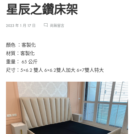
星辰之鑽床架
在
2023 年 1 月 17 日
尚無留言
〈星
辰
顏色 ：客製化
之
鑽
材質：客製化
床
重量： 65 公斤
架〉
尺寸：5×6.2 雙人 6×6.2雙人加大 6×7雙人特大
中