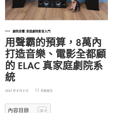
劇院音響
,
家庭劇院影音入門
用聲霸的預算，8萬內
打造音樂、電影全都顧
的 ELAC 真家庭劇院系
統
在
2025 年 8 月 6 日
尚無留言
〈用
聲
霸
內容目錄
的