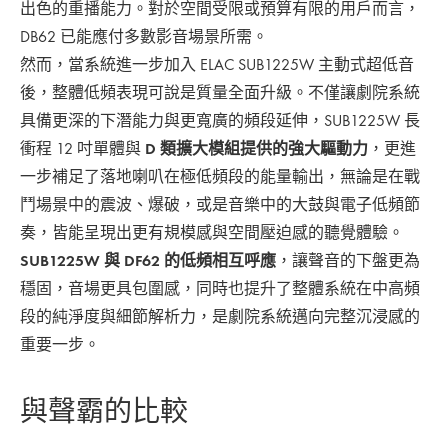
出色的重播能力。對於空間受限或預算有限的用戶而言，
DB62 已能應付多數影音場景所需。
然而，當系統進一步加入 ELAC SUB1225W 主動式超低音
後，整體低頻表現可說是質量全面升級。不僅讓劇院系統
具備更深的下潛能力與更寬廣的頻段延伸，SUB1225W 長
衝程 12 吋單體與
D 類擴大模組提供的強大驅動力
，更進
一步補足了落地喇叭在極低頻段的能量輸出，無論是在戰
鬥場景中的震波、爆破，或是音樂中的大鼓與電子低頻節
奏，皆能呈現出更有規模感與空間壓迫感的聽覺體驗。
SUB1225W 與 DF62 的低頻相互呼應
，讓聲音的下盤更為
穩固，音場更具包圍感，同時也提升了整體系統在中高頻
段的純淨度與細節解析力，是劇院系統邁向完整沉浸感的
重要一步。
與聲霸的比較