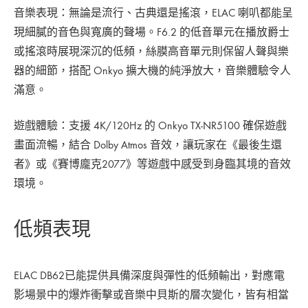
音樂表現：無論是流行、古典還是搖滾，ELAC 喇叭都能呈
現細膩的音色與寬廣的聲場。F6.2 的低音單元在播放爵士
或搖滾時展現深沉的低頻，絲膜高音單元則保留人聲與樂
器的細節，搭配 Onkyo 擴大機的純淨放大，音樂體驗令人
滿意。
遊戲體驗：支援 4K/120Hz 的 Onkyo TX-NR5100 確保遊戲
畫面流暢，結合 Dolby Atmos 音效，讓玩家在《最後生還
者》或《賽博龐克2077》等遊戲中感受到身臨其境的音效
環境。
低頻表現
ELAC DB62已能提供具備深度與彈性的低頻輸出，對應電
影場景中的爆炸衝擊或音樂中貝斯的層次變化，皆有相當