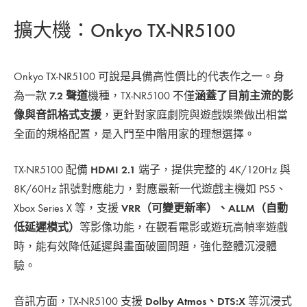
擴大機：Onkyo TX-NR5100
Onkyo TX-NR5100 可說是具備高性價比的代表作之一。身
為一款
7.2 聲道
機種，TX-NR5100 不僅
涵蓋了目前主流的影
像與音訊格式支援
，更針對家庭劇院與遊戲娛樂做出相當
全面的規格配置，是入門至中階用家的理想選擇。
TX-NR5100 配備
HDMI 2.1
端子，提供完整的 4K/120Hz 與
8K/60Hz 訊號對應能力，對應最新一代遊戲主機如 PS5、
Xbox Series X 等，支援
VRR（可變更新率）、ALLM（自動
低延遲模式）
等影像功能，在觀看電影或遊玩高幀率遊戲
時，能有效降低延遲與畫面破圖問題，強化整體沉浸體
驗。
音訊方面，TX-NR5100 支援
Dolby Atmos、DTS:X
等沉浸式