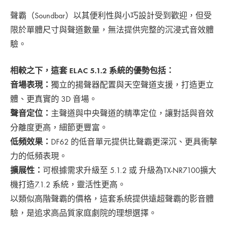
聲霸（Soundbar）以其便利性與小巧設計受到歡迎，但受
限於單體尺寸與聲道數量，無法提供完整的沉浸式音效體
驗。
相較之下，這套 ELAC 5.1.2 系統的優勢包括：
音場表現：
獨立的揚聲器配置與天空聲道支援，打造更立
體、更真實的 3D 音場。
聲音定位：
主聲道與中央聲道的精準定位，讓對話與音效
分離度更高，細節更豐富。
低頻效果：
DF62 的低音單元提供比聲霸更深沉、更具衝擊
力的低頻表現。
擴展性：
可根據需求升級至 5.1.2 或 升級為TX-NR7100擴大
機打造7.1.2 系統，靈活性更高。
以類似高階聲霸的價格，這套系統提供遠超聲霸的影音體
驗，是追求高品質家庭劇院的理想選擇。