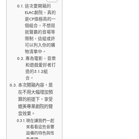
預
這次要開箱的
算，
ELAC劇院，真的
8
是CP值極高的一
萬
個組合，不想屈
內
就聲霸的音場等
打
限制，這組或許
造
可以列入你的購
音
物清單中。
樂、
專為電影、音樂
電
和遊戲愛好者打
影
造的5.1.2組
全
合。
都
本次開箱內容，是
顧
在不用大幅增加預
的
算的前提下，享受
ELAC
媲美專業劇院的聲
真
音效果。
家
現在讓我們一起
庭
來看看這些音響
劇
設備的特色與性
院