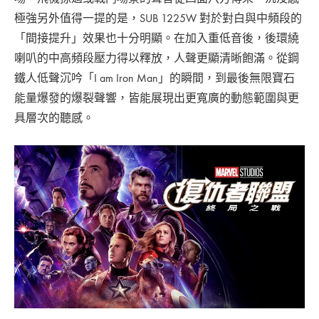
極強另外值得一提的是，SUB 1225W 對於對白與中頻段的
「間接提升」效果也十分明顯。在加入重低音後，後環繞
喇叭的中高頻段壓力得以釋放，人聲更顯清晰飽滿。從鋼
鐵人低聲沉吟「I am Iron Man」的瞬間，到最後無限寶石
能量爆發的爆裂聲響，皆能展現出更寬廣的動態範圍與更
具層次的聽感。