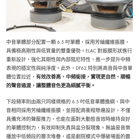
中音單體部分配置一顆 6.5 吋單體，採用芳綸纖維振膜，
具備極高剛性與低質量的雙重優勢。ELAC 對振膜形狀進行
重新設計，強化其剛性與內部阻尼特性，進一步提升中頻
表現的穩定性與純淨度。此外，DF62 特別將高音與中音單
體位置拉近，
有效改善高、中頻銜接，實現更自然、順暢
的聲音過渡，讓整體音色更為細膩平衡。
下段頻率則由兩只同樣規格的 6.5 吋低音單體擔綱，與中
音相同採用芳綸纖維振膜，並搭配高衝程懸邊設計，不僅
具備充沛的聲壓推力，也能在面對大動態音效時維持良好
的單體控制力，有效抑制失真與盆分裂現象。無論是音樂
播放中低頻段的層次堆疊，或是劇院模式中爆破場面的震