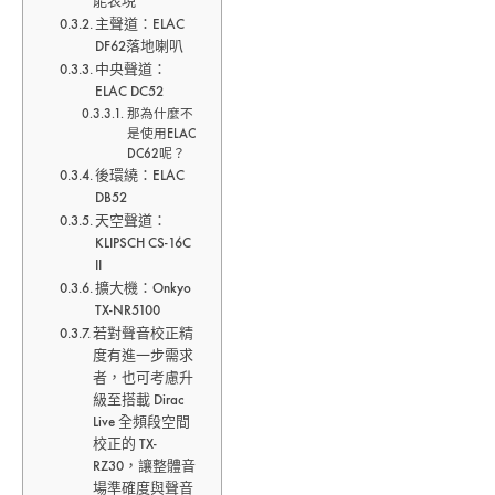
能表現
系
主聲道：ELAC
統〉
DF62落地喇叭
中
中央聲道：
ELAC DC52
那為什麼不
是使用ELAC
DC62呢？
後環繞：ELAC
DB52
天空聲道：
KLIPSCH CS-16C
II
擴大機：Onkyo
TX-NR5100
若對聲音校正精
度有進一步需求
者，也可考慮升
級至搭載 Dirac
Live 全頻段空間
校正的 TX-
RZ30，讓整體音
場準確度與聲音