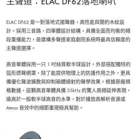
主聲道：ELAC DF62落地喇叭
ELAC DF62 是一對落地式揚聲器，高性能與簡約木紋設
計。採用三音路、四單體設計結構，具備全面而均衡的頻
段重播能力，是建構多聲道家庭劇院系統時最具信賴度的
主聲道選擇。
高音單體採用一只 1 吋絲質軟半球設計，外部搭配獨特的
弧形透聲網罩，除了能提供物理上的防護作用之外，更具
備優化聲波擴散與抑制箱體繞射的聲學效果。根據原廠規
格數據，這顆高音單體具備 35kHz 的驚人高頻延伸表現，
遠高於一般軟半球高音的水準，對於播放高解析音源或
Atmos 音效中的細節重現極具幫助。