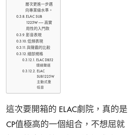
層次更進一步邁
向專業級水準。
ELAC SUB
1225W —— 高實
用性的入門款
影音表現
低頻表現
與聲霸的比較
細部規格
ELAC DB52
環繞聲道
ELAC
SUB1225W
主動式重
低音
這次要開箱的 ELAC劇院，真的是
CP值極高的一個組合，不想屈就