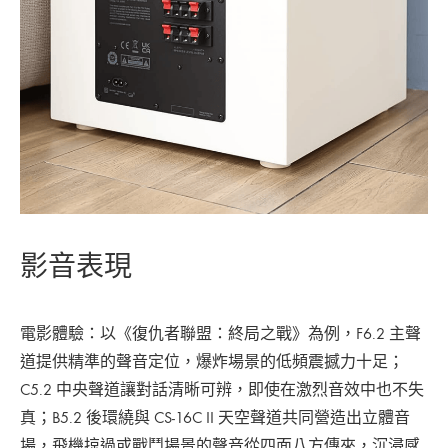
影音表現
電影體驗：以《復仇者聯盟：終局之戰》為例，F6.2 主聲
道提供精準的聲音定位，爆炸場景的低頻震撼力十足；
C5.2 中央聲道讓對話清晰可辨，即使在激烈音效中也不失
真；B5.2 後環繞與 CS-16C II 天空聲道共同營造出立體音
場，飛機掠過或戰鬥場景的聲音從四面八方傳來，沉浸感