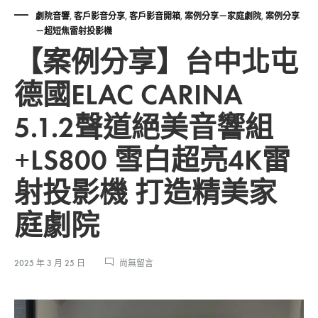
劇院音響
,
客戶影音分享
,
客戶影音開箱
,
案例分享－家庭劇院
,
案例分享
－超短焦雷射投影機
【案例分享】台中北屯
德國ELAC CARINA
5.1.2聲道絕美音響組
+LS800 雪白超亮4K雷
射投影機 打造精美家
庭劇院
在
2025 年 3 月 25 日
尚無留言
〈【案
例
分