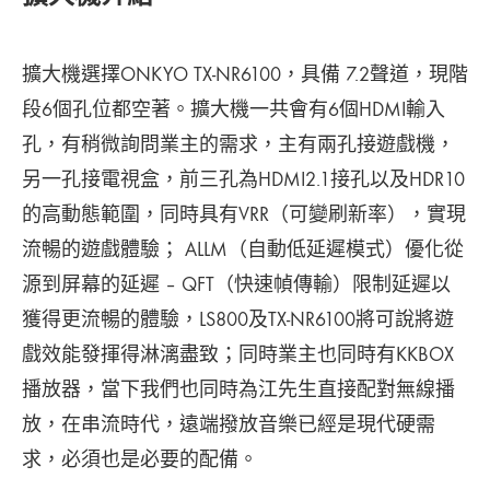
擴大機選擇ONKYO TX-NR6100，具備 7.2聲道，現階
段6個孔位都空著。擴大機一共會有6個HDMI輸入
孔，有稍微詢問業主的需求，主有兩孔接遊戲機，
另一孔接電視盒，前三孔為HDMI2.1接孔以及HDR10
的高動態範圍，同時具有VRR（可變刷新率），實現
流暢的遊戲體驗； ALLM（自動低延遲模式）優化從
源到屏幕的延遲 – QFT（快速幀傳輸）限制延遲以
獲得更流暢的體驗，LS800及TX-NR6100將可說將遊
戲效能發揮得淋漓盡致；同時業主也同時有KKBOX
播放器，當下我們也同時為江先生直接配對無線播
放，在串流時代，遠端撥放音樂已經是現代硬需
求，必須也是必要的配備。