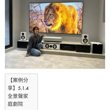
享】
台
中
北
屯
德
國
ELAC
CARINA
5.1.2
聲
道
絕
美
音
響
【案例分
組
享】5.1.4
+LS800
雪
全景聲家
白
庭劇院
超
亮