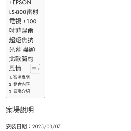
+EPSON
4K
LS-800雷射
雷
射
電視 +100
投
吋菲涅爾
影
機
超短焦抗
打
光幕 盡顯
造
精
北歐簡約
美
風情
家
庭
案場說明
劇
組合內容
院〉
案場介紹
中
案場說明
安裝日期：2025/03/07