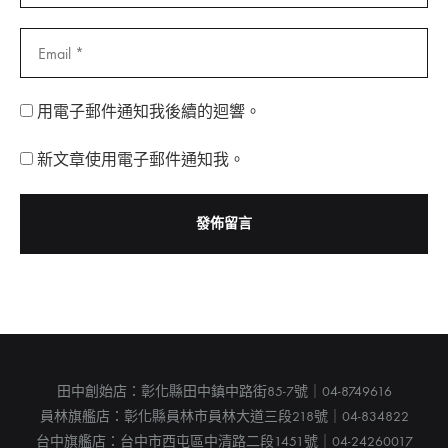
用電子郵件通知我後續的迴響。
新文章使用電子郵件通知我。
田中創始店：彰化縣田中鎮中路街85-7號｜04-8749616
員林旗艦店：彰化縣員林市員林大道三段218號｜04-834822
台中旗艦店：台中市西屯區中清路二段1451號｜04-24260017