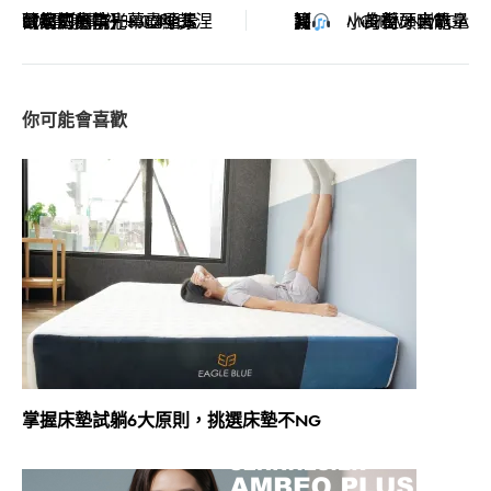
【案例分享】5.1.4全景聲家庭劇院+EPSON LS-800雷射電視+100吋菲涅爾超短焦抗光幕盡顯北歐簡約風情
【簡易評測】
CERWIN VEGA Mini 藍牙喇叭｜小身材，大能量的街頭音霸？
navigation
掌握床墊試躺6大原則，挑選床墊不NG