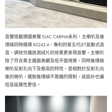
音響搭載德國美聲 ELAC CARINA系列，主喇叭及後
環繞同時選擇 BS243.4，專利的第五代JET氣動式高
音，調效完播放測試片的效果更表現音響，主喇叭
除了符合業主牆面美觀及低平面視覺，同時後環繞
喇叭反射孔向下及墊高的特性，是相對於反射孔向
後的喇叭，擺脫後環繞不靠牆的限制，這設計也讓
低音延展性更佳。