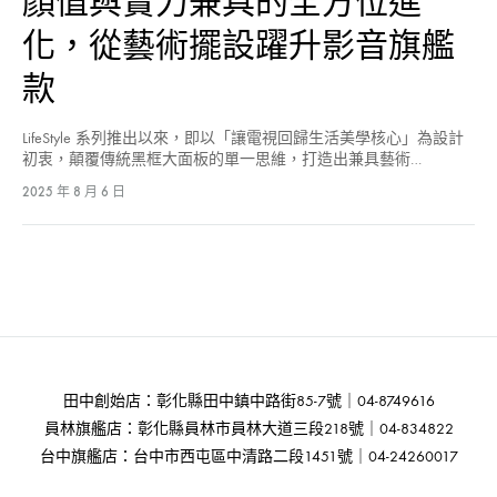
顏值與實力兼具的全方位進
化，從藝術擺設躍升影音旗艦
款
LifeStyle 系列推出以來，即以「讓電視回歸生活美學核心」為設計
初衷，顛覆傳統黑框大面板的單一思維，打造出兼具藝術…
2025 年 8 月 6 日
田中創始店：彰化縣田中鎮中路街85-7號｜04-8749616
員林旗艦店：彰化縣員林市員林大道三段218號｜04-834822
台中旗艦店：台中市西屯區中清路二段1451號｜04-24260017