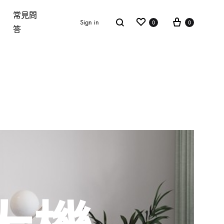
常見問
Wishlist
Cart
Search
Sign in
0
0
答
單椅 CHAIR
門市資訊
連絡我們
常見問答
沙發
床架
床墊