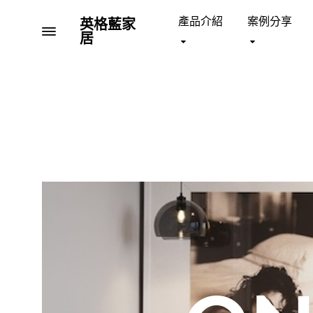
產品介紹
案例分享
英格藍家
Menu
居
英
全
格
台
藍
首
沙發 SOFA
床架 BE
家
間
居
家
具
與
影
音
結
合
的
大
型