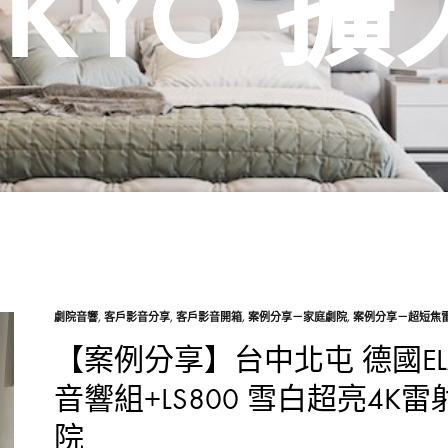
KYO 
劇院音響
,
客戶影音分享
,
客戶影音開箱
,
案例分享－家庭劇院
,
案例分享－超短焦
【案例分享】台中北屯 德國ELAC 
音響組+LS800 雪白超亮4
院