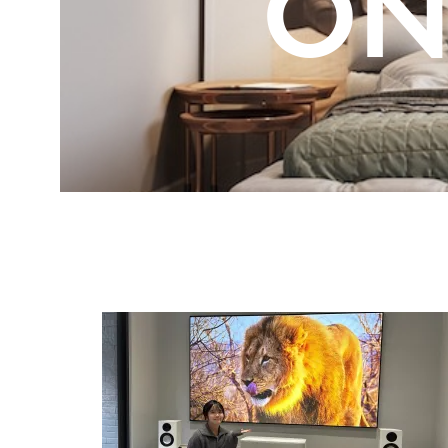
ON
展
場-
彰
化
台
中