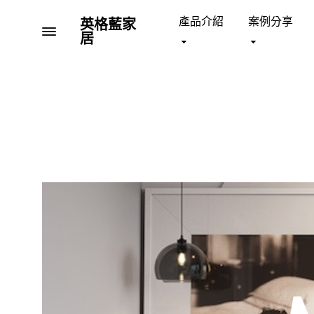
產品介紹
案例分享
英格藍家
Menu
居
英
全
格
台
藍
首
沙發 SOFA
床架 BE
家
間
居
家
具
與
影
音
結
合
的
大
型