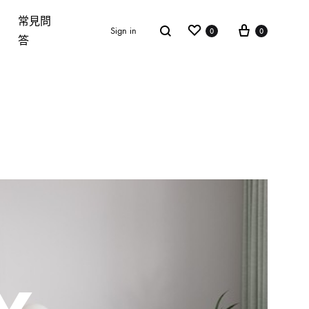
常見問
Wishlist
Cart
Search
Sign in
0
0
答
單椅 CHAIR
門市資訊
連絡我們
常見問答
沙發
床架
床墊