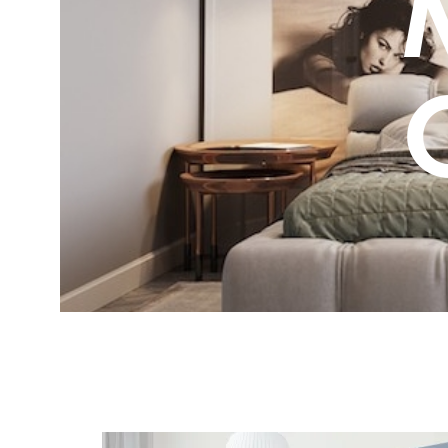
展
場-
彰
化
台
中