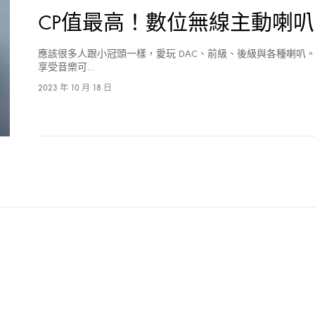
CP值最高！數位無線主動喇叭－Missi
應該很多人跟小冠頭一樣，愛玩 DAC、前級、後級與各種喇叭
享受音樂可…
2023 年 10 月 18 日