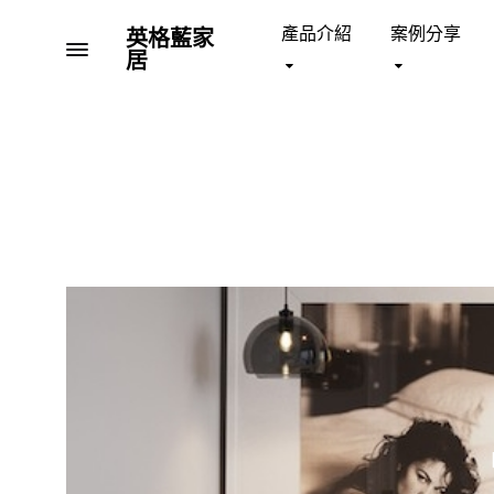
產品介紹
案例分享
英格藍家
Menu
居
英
全
格
台
藍
首
沙發 SOFA
床架 BE
家
間
居
家
具
與
影
音
結
合
的
大
型