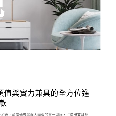
視
e Pro｜顏值與實力兼具的全方位進
款
」為設計初衷，顛覆傳統黑框大面板的單一思維，打造出兼具藝