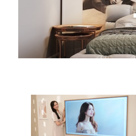
展
場-
彰
化
台
中