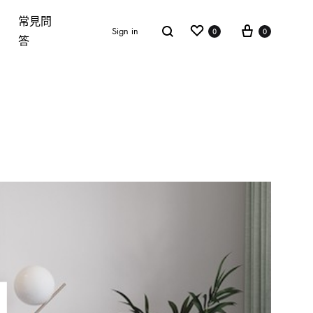
常見問
Wishlist
Cart
Search
Sign in
0
0
答
單椅 CHAIR
門市資訊
連絡我們
常見問答
沙發
床架
床墊